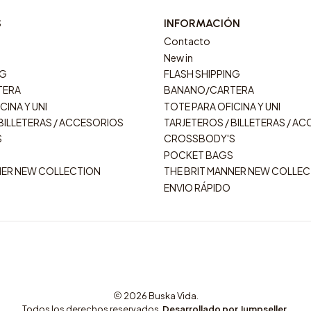
S
INFORMACIÓN
Contacto
New in
NG
FLASH SHIPPING
TERA
BANANO/CARTERA
CINA Y UNI
TOTE PARA OFICINA Y UNI
 BILLETERAS / ACCESORIOS
TARJETEROS / BILLETERAS / A
S
CROSSBODY'S
POCKET BAGS
NER NEW COLLECTION
THE BRIT MANNER NEW COLLE
ENVIO RÁPIDO
2026 Buska Vida.
Todos los derechos reservados.
Desarrollado por Jumpseller
.