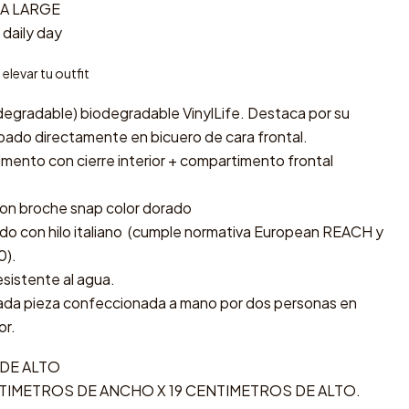
A LARGE
 daily day
elevar tu outfit
egradable) biodegradable VinylLife. Destaca por su
bado directamente en bicuero de cara frontal.
mento con cierre interior + compartimento frontal
 con broche snap color dorado
o con hilo italiano (cumple normativa European REACH y
0).
esistente al agua.
cada pieza confeccionada a mano por dos personas en
or.
DE ALTO
TIMETROS DE ANCHO X 19 CENTIMETROS DE ALTO.