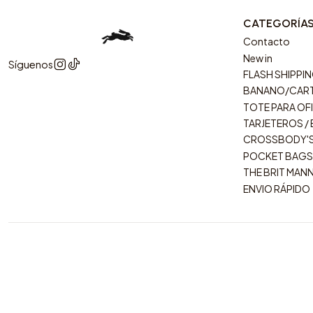
CATEGORÍA
Contacto
New in
Síguenos
FLASH SHIPPI
BANANO/CAR
TOTE PARA OFI
TARJETEROS /
CROSSBODY'
POCKET BAGS
THE BRIT MAN
ENVIO RÁPIDO