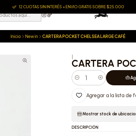
12 CUOTAS SIN INTERÉS + ENVIO GRATIS SOBRE $25.000
Inicio
New in
CARTERA POCKET CHELSEA LARGE CAFÉ
|
CARTERA POC
Ag
Cantidad
Agregar a la lista de f
Mostrar stock de ubicacio
DESCRIPCIÓN