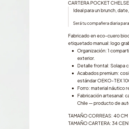
CARTERA POCKET CHELSE
Ideal para un brunch, date,
Será tu compañera diaria para 
Fabricado en eco-cuero biod
etiquetado manual: logo gra
Organización: 1 comparti
exterior.
Detalle frontal: Solapa
Acabados premium: cosid
estándar OEKO-TEX 10
Forro: material náutico r
Fabricación artesanal: 
Chile — producto de aut
TAMAÑO CORREAS: 40 CM 
TAMAÑO CARTERA: 34 CEN