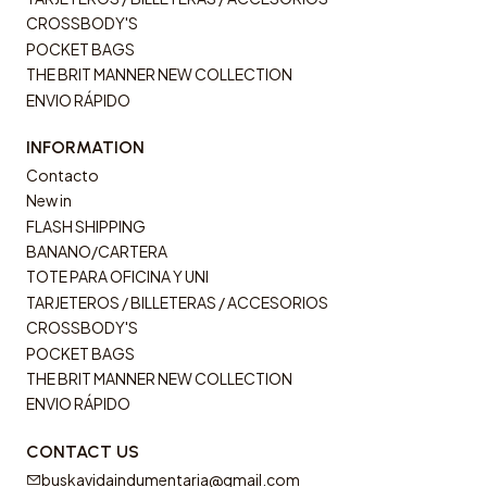
CROSSBODY'S
POCKET BAGS
THE BRIT MANNER NEW COLLECTION
ENVIO RÁPIDO
INFORMATION
Contacto
New in
FLASH SHIPPING
BANANO/CARTERA
TOTE PARA OFICINA Y UNI
TARJETEROS / BILLETERAS / ACCESORIOS
CROSSBODY'S
POCKET BAGS
THE BRIT MANNER NEW COLLECTION
ENVIO RÁPIDO
CONTACT US
buskavidaindumentaria@gmail.com